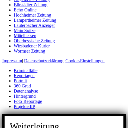
Bürstädter Zeitung
Echo Online
Hochheimer Zeitung
Lampertheimer Zeitung
Lauterbacher Anzeiger
Main Spitze
Mittelhessen
Oberhessische Zeitung
Wiesbadener Kurier
Wormser Zeitung
Impressum
|
Datenschutzerklärung
|
Cookie-Einstellungen
Kriminalfälle
Reportagen
Portrait
360 Grad
Datenanalyse
Hintergrund
Foto-Reportage
Projekte IfP
Weiterleitung