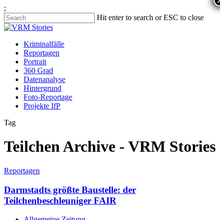
;
Hit enter to search or ESC to close
Kriminalfälle
Reportagen
Portrait
360 Grad
Datenanalyse
Hintergrund
Foto-Reportage
Projekte IfP
Tag
Teilchen Archive - VRM Stories
Reportagen
Darmstadts größte Baustelle: der
Teilchenbeschleuniger FAIR
Allgemeine Zeitung