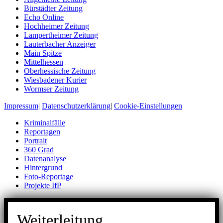
Bürstädter Zeitung
Echo Online
Hochheimer Zeitung
Lampertheimer Zeitung
Lauterbacher Anzeiger
Main Spitze
Mittelhessen
Oberhessische Zeitung
Wiesbadener Kurier
Wormser Zeitung
Impressum
|
Datenschutzerklärung
|
Cookie-Einstellungen
Kriminalfälle
Reportagen
Portrait
360 Grad
Datenanalyse
Hintergrund
Foto-Reportage
Projekte IfP
Weiterleitung