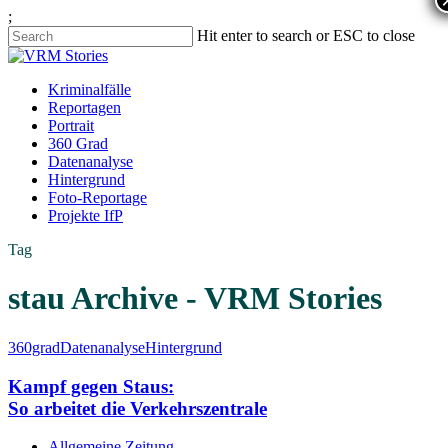
;
Hit enter to search or ESC to close
Kriminalfälle
Reportagen
Portrait
360 Grad
Datenanalyse
Hintergrund
Foto-Reportage
Projekte IfP
Tag
stau Archive - VRM Stories
360grad
Datenanalyse
Hintergrund
Kampf gegen Staus:
So arbeitet die Verkehrszentrale
Allgemeine Zeitung