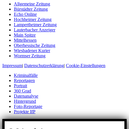
Allgemeine Zeitung
Bürstädter Zeitung
Echo Online
Hochheimer Zeitung
Lampertheimer Zeitung
Lauterbacher Anzeiger
Main Spitze
Mittelhessen
Oberhessische Zeitung
Wiesbadener Kurier
Wormser Zeitung
Impressum
|
Datenschutzerklärung
|
Cookie-Einstellungen
Kriminalfälle
Reportagen
Portrait
360 Grad
Datenanalyse
Hintergrund
Foto-Reportage
Projekte IfP