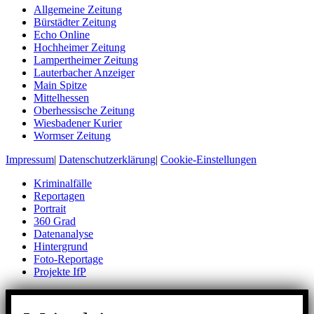
Allgemeine Zeitung
Bürstädter Zeitung
Echo Online
Hochheimer Zeitung
Lampertheimer Zeitung
Lauterbacher Anzeiger
Main Spitze
Mittelhessen
Oberhessische Zeitung
Wiesbadener Kurier
Wormser Zeitung
Impressum
|
Datenschutzerklärung
|
Cookie-Einstellungen
Kriminalfälle
Reportagen
Portrait
360 Grad
Datenanalyse
Hintergrund
Foto-Reportage
Projekte IfP